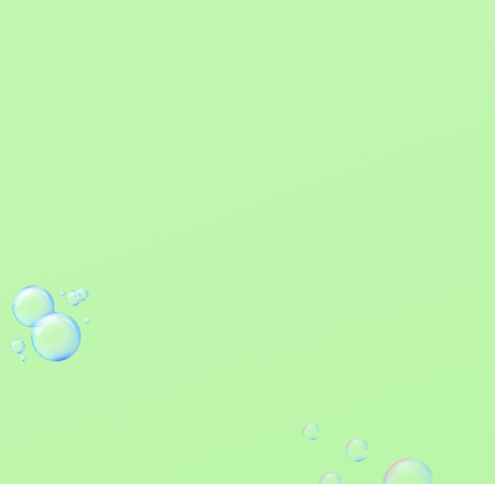
皆さんは心理テストは好き
ですか？
心理テストの多くは【ユン
グ心理学】がベースになっ
ていて、その中の【象徴】
や、【元型】という考え方
がとても大事になっていま
す。
例えば、複数の動物の中か
ら好きな動物を選んでくだ
さいというテストがあった
とします。その人の潜在意
識、無意識下で、今の心情
やあなたの特性によって選