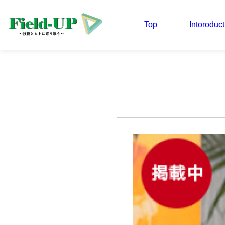
Top
Intoroduct