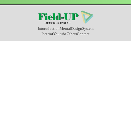
Intoroduction
Mental
Design
System
Interior
Youtube
Others
Contact