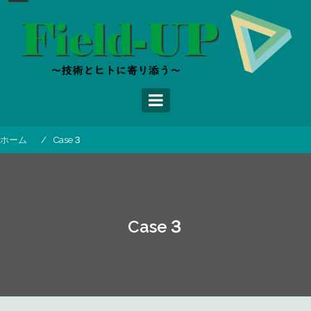
コ
ン
テ
ン
ツ
へ
ス
キ
ッ
ホーム
Case３
プ
Case３