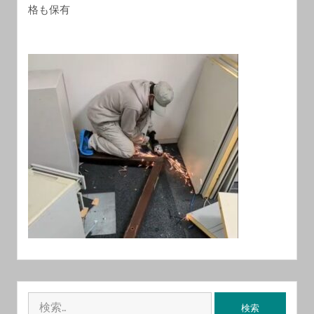
格も保有
検