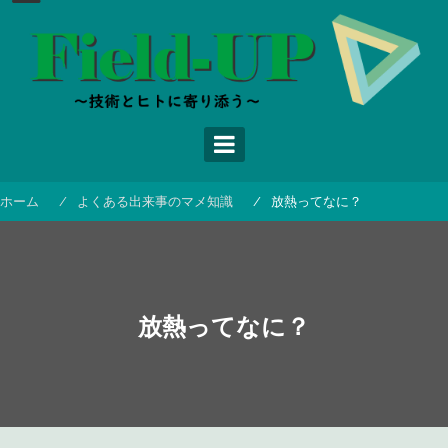
コ
ン
テ
ン
ツ
へ
ス
キ
ッ
ホーム
よくある出来事のマメ知識
放熱ってなに？
プ
放熱ってなに？