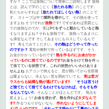
すか？ ここでは放熱について簡単にご説明します 放熱
とは、読んで字のごとく【
放たれる熱
】のことです。
私たちからすれば【
放たれてほしくない熱
】のことで
す。 ストーブは中で
燃料を燃やし
て、その熱を使って
ますよね そう!!それが
放熱
です!! ですがあれば意図とし
ての放熱なのでが、実は
PCをずっと動かしていると熱
く
なりますよね？それも放熱です。 放熱ってあまりに
も身近なんです そしてあまりにもロスしているんで
す!! 考えてみてください、
その熱はどうやって作った
のですか？
電気や燃料で作っているはずです、そう、
お金がかかっているのです!!
熱を作るのにお金がかか
っているのに捨てているのです!!
お金をかけて熱を作っ
て捨てている状態です。これの状態がいいわけありま
せんよね
エアコンで例えると、窓が開いてから全部屋
は暖まらない、冷えない 窓を閉めていても、
実は窓ガ
ラスからも結構な熱が逃げています!!
『
そうは言うけ
ど捨てたくて捨ててるわけでもなければ、そもそも作
るなんてない!!
』そんなことがほとんどです。 視点を
変えましょう!!
お金を使わず、熱を作れば
タダなんで
す!!
作るつもりがないなら、
作れないようにしてしま
えばいいのです!!
『
それって大掛かりに工事やシステ