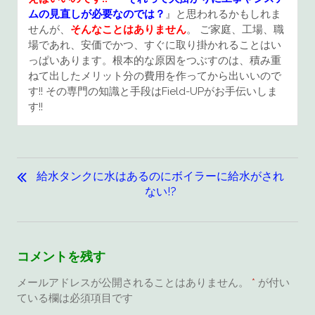
ムの見直しが必要なのでは？
』と思われるかもしれま
せんが、
そんなことはありません
。 ご家庭、工場、職
場であれ、安価でかつ、すぐに取り掛かれることはい
っぱいあります。根本的な原因をつぶすのは、積み重
ねて出したメリット分の費用を作ってから出いいので
す!! その専門の知識と手段はField-UPがお手伝いしま
す!!
投
稿
給水タンクに水はあるのにボイラーに給水がされ
ナ
ない!?
ビ
ゲ
ー
コメントを残す
シ
ョ
メールアドレスが公開されることはありません。
*
が付い
ている欄は必須項目です
ン