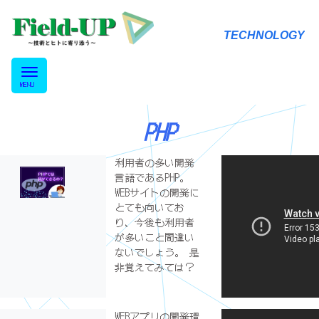
T
E
C
H
N
O
L
O
G
Y
PHP
利用者の多い開発
言語であるPHP。
WEBサイトの開発に
とても向いてお
り、今後も利用者
が多いこと間違い
ないでしょう。 是
非覚えてみては？
WEBアプリの開発環